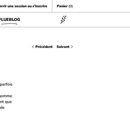
vrir une session ou s'inscrire
Panier
(0)
FLUEBLOG
Précédent
Suivant
parfois
e gomme
ent que
 de