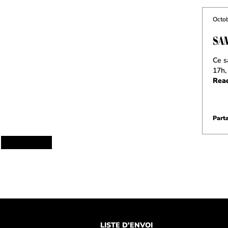
Octob
SA
Ce s
17h,
Rea
Parta
LISTE D'ENVOI