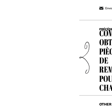
Envoy
COM
PRÉCÉD
OBT
PIÈ
DE
RE
POU
CHA
OTHER 