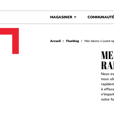
Skip to content
MAGASINER
COMMUNAUT
Accueil
Flueblog
Mes talons s’usent r
ME
RA
Nous es
nous ut
rapidem
à effac
n’impor
notre f