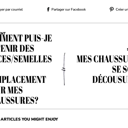
er par courriel
Partager sur Facebook
Créer u
MENT PUIS-JE
ENT
ENIR DES
CES/SEMELLES
MES CHAUSS
SE 
MPLACEMENT
DÉCOUSUE
R MES
USSURES?
ARTICLES YOU MIGHT ENJOY