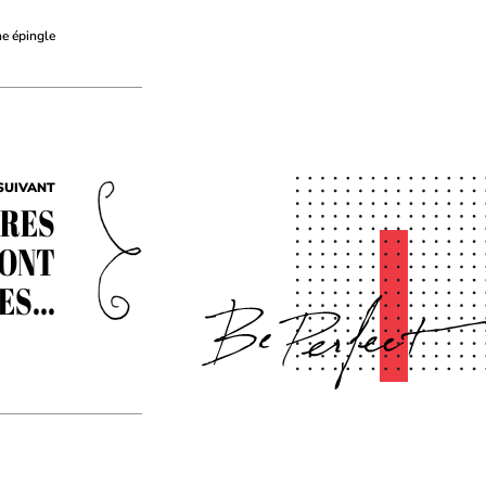
ne épingle
SUIVANT
URES
SONT
S...