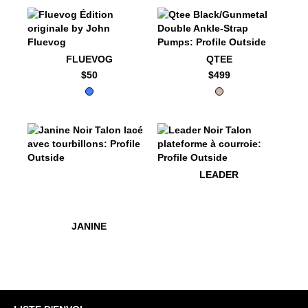
$50
Fluevog
$499
Qtee
FLUEVOG
QTEE
$50
$499
$469
Janine
$449
Leader
LEADER
$469
Janine
JANINE