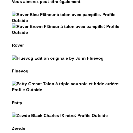
Vous aimerez peut-être également
$399
Rover
$399
$
Rover
Rover
$50
Fluevog
Fluevog
$449
Patty
Patty
$399
Zewde
Zewde