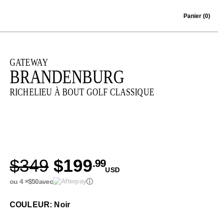
Skip to content
Panier
(0)
GATEWAY
BRANDENBURG
RICHELIEU À BOUT GOLF CLASSIQUE
$349
$199
.99
USD
ou 4 ×
$50
avec
ⓘ
COULEUR: Noir