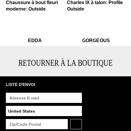
.99
$499
Edda
$499
$399
Gorgeous
$499
Edda
$499
$499
Edd
Go
EDDA
GORGEOUS
RETOURNER À LA BOUTIQUE
LISTE D'ENVOI