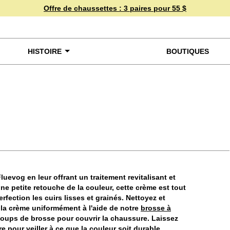
Offre de chaussettes :
3 paires pour 55 $
HISTOIRE
BOUTIQUES
miner de plus près
luevog en leur offrant un traitement revitalisant et
e petite retouche de la couleur, cette crème est tout
rfection les cuirs lisses et grainés. Nettoyez et
 la crème uniformément à l'aide de notre
brosse à
coups de brosse pour couvrir la chaussure. Laissez
e pour veiller à ce que la couleur soit durable.