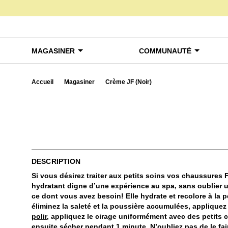
Skip to content
MAGASINER
COMMUNAUTÉ
Accueil
Magasiner
Crème JF (Noir)
Exa
DESCRIPTION
Si vous désirez traiter aux petits soins vos chaussures F
hydratant digne d’une expérience au spa, sans oublier un
ce dont vous avez besoin! Elle hydrate et recolore à la pe
éliminez la saleté et la poussière accumulées, appliquez
polir
, appliquez le cirage uniformément avec des petits 
ensuite sécher pendant 1 minute. N’oubliez pas de le fair