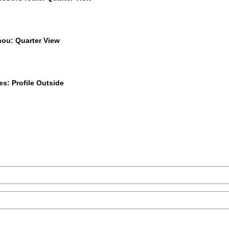
$35
$49