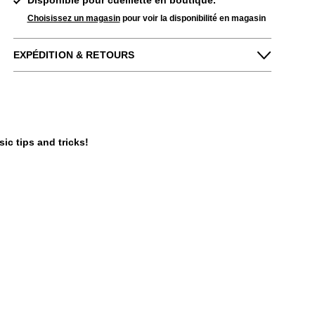
Disponible pour cueillette en boutique.
Choisissez un magasin
pour voir la disponibilité en magasin
EXPÉDITION & RETOURS
Profitez des retours gratuits pour toutes les
commandes aux États-Unis.
Nous pouvons échanger ou rembourser les
chaussures à plein prix qui n'ont pas été
c tips and tricks!
portées dans les 14 jours suivant leur
achat.
EN SAVOIR PLUS