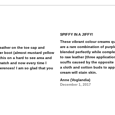
SPIFFY IN A JIFFY!
These vibrant colour creams qu
are a rare combination of purp
eather on the toe cap and
blended perfectly while compl
her boot (almost mustard yellow
to raw leather (three applicati
this on a hard to see area and
scuffs caused by the opposite 
t match and now every time I
a cloth and cotton buds to app
ferences! I am so glad that you
cream will stain skin.
Anne (Voglandia)
December 1, 2017