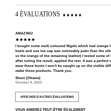
4 ÈVALUATIONS
AMAZING!
I bought some multi coloured Nigels which had orange l
heels and one toe cap was noticeably paler than the ot
vs the orange of the remaining leather) I tested some of 
after noting the result, applied the rest. It was a perfec
wear these boots I won't be caught up on the visible dif
make these products. Thank you.
Shani (Ottawa)
October 9, 2023
AFFICHER D'AUTRES ÈVALUATIONS
VOUS AIMEREZ PEUT-ÊTRE ÉGALEMENT