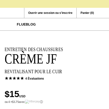
Ouvrir une session ou s'inscrire
Panier
(0)
FLUEBLOG
ENTRETIEN DES CHAUSSURES
CRÈME JF
REVITALISANT POUR LE CUIR
4 Èvaluations
$15
USD
ou 4 ×
$3.75
avec
ⓘ