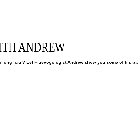
WITH ANDREW
e long haul? Let Fluevogologist Andrew show you some of his basi