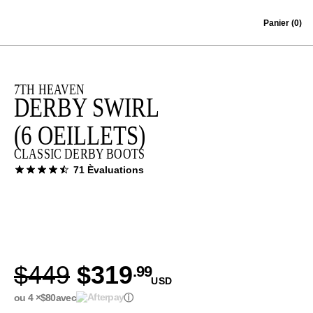
Skip to content
Panier
(0)
7TH HEAVEN
DERBY SWIRL
(6 OEILLETS)
CLASSIC DERBY BOOTS
71 Èvaluations
$449
$319
.99
USD
ou 4 ×
$80
avec
ⓘ