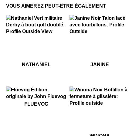
VOUS AIMEREZ PEUT-ÊTRE ÉGALEMENT
$449
Nathaniel
$469
Janine
$449
Nathaniel
$469
Ja
NATHANIEL
JANINE
$50
Fluevog
FLUEVOG
$549
Winona
$549
Wi
WINONA