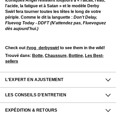
iconiques Angel résistent toujours à « l'alcali, l'eau,
l'acide, la fatigue et à Satan » et le modèle Derby
Swirl fera tourner toutes les têtes le long de votre
périple. Comme le dit la languette :
Don't Delay,
Fluevog Today - DDFT (N'attendez pas, Fluevoguez
dès aujourd'hui.)
Check out
#vog_derbyswirl
to see them in the wild!
Trouvé dans:
Botte
,
Chaussure
,
Bottine
,
Les Best-
sellers
L'EXPERT EN AJUSTEMENT
Petit
Grand
LES CONSEILS D'ENTRETIEN
Étroit
Large
Pour me donner longue et belle vie, veuillez utiliser ce
EXPÉDITION & RETOURS
qui suit
régulièrement
:
Denny de notre boutique San Francisco (Haight) dit :