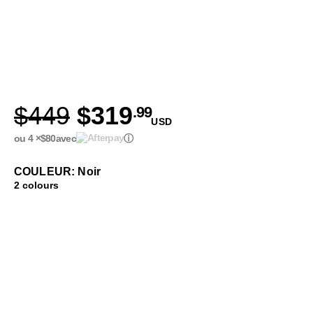
$449
$319
.99
USD
ou 4 ×
$80
avec
ⓘ
COULEUR: Noir
2 colours