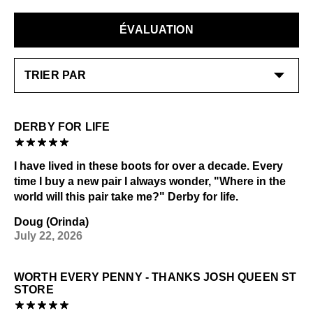
liquidation peuvent uniquement être échangés ou
Crème pour chaussure: Neutre
EN SAVOIR PLUS
retournés contre un crédit en boutique. Les échanges
Cirage: Neutre
ÉVALUATION
ou les retours sont possibles uniquement pour les
Consultez notre page
Entretien
pour obtenir des
articles neufs dans les 14 jours suivant la date de
informations générales sur l'entretien.
réception de l’achat.
EN SAVOIR PLUS
DERBY FOR LIFE
I have lived in these boots for over a decade. Every
time I buy a new pair I always wonder, "Where in the
world will this pair take me?" Derby for life.
Doug (Orinda)
July 22, 2026
WORTH EVERY PENNY - THANKS JOSH QUEEN ST
STORE