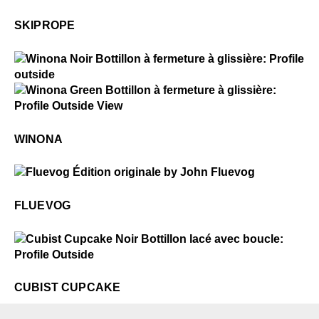
Skiprope
SKIPROPE
$5
Winona
$5
Winona
WINONA
$50
Fluevog
FLUEVOG
$5
Cubist Cupcake
CUBIST CUPCAKE