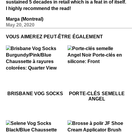
sustained 5 decades in retail which is a feat in of itself.
I highly recommend the read!
Marga (Montreal)
May 20, 2020
VOUS AIMEREZ PEUT-ÊTRE ÉGALEMENT
$10
Porte-clés semelle Angel
$22
Brisbane Vog Socks
$22
Brisbane Vog Socks
$10
Po
BRISBANE VOG SOCKS
PORTE-CLÉS SEMELLE
ANGEL