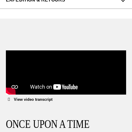
Profitez des retours gratuits pour toutes les
commandes aux États-Unis.
Nous pouvons échanger ou rembourser les
chaussures à plein prix qui n'ont pas été portées
dans les 14 jours suivant leur achat.
EN SAVOIR PLUS
View video transcript
ONCE UPON A TIME