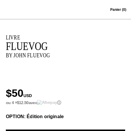
Skip to content
Panier
(0)
LIVRE
FLUEVOG
BY JOHN FLUEVOG
$50
USD
ou 4 ×
$12.50
avec
ⓘ
OPTION: Édition originale