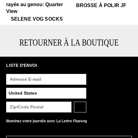
$12
Brosse à polir JF
BROSSE À POLIR JF
$35
Selene Vog Socks
SELENE VOG SOCKS
RETOURNER À LA BOUTIQUE
LISTE D'ENVOI
Illuminez votre journée avec La Lettre Fluevog