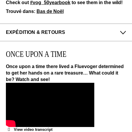
Check out
#vog_50yearbook
to see them in the wild!
Trouvé dans:
Bas de Noël
EXPÉDITION & RETOURS
Profitez des retours gratuits pour toutes les
commandes aux États-Unis.
ONCE UPON A TIME
Nous pouvons échanger ou rembourser les
chaussures à plein prix qui n'ont pas été portées
Once upon a time there lived a Fluevoger determined
dans les 14 jours suivant leur achat.
to get her hands on a rare treasure… What could it
be? Watch and see!
EN SAVOIR PLUS
View video transcript