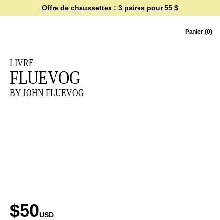
Offre de chaussettes :
3 paires pour 55 $
Skip to content
Panier
(0)
LIVRE
FLUEVOG
BY JOHN FLUEVOG
$50
USD