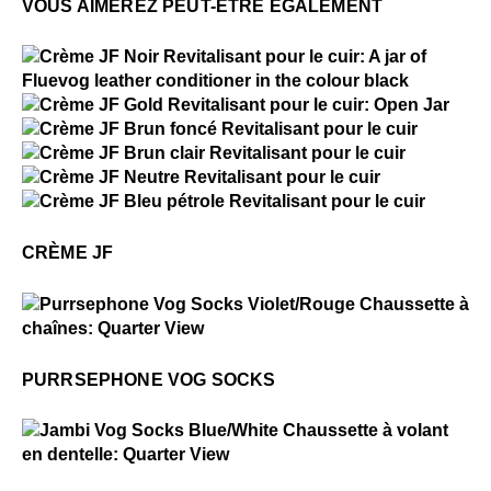
VOUS AIMEREZ PEUT-ÊTRE ÉGALEMENT
$1
Crème JF
$15
Crème JF
$15
Crème JF
$15
Crème JF
$15
Crème JF
$15
Crème JF
CRÈME JF
$2
Purrsephone Vog Socks
PURRSEPHONE VOG SOCKS
$2
Jambi Vog Socks