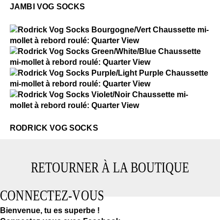
JAMBI VOG SOCKS
$2
Rodrick Vog Socks
$2
Rodrick Vog Socks
$2
Rodrick Vog Socks
$2
Rodrick Vog Socks
RODRICK VOG SOCKS
RETOURNER À LA BOUTIQUE
CONNECTEZ-VOUS
Bienvenue, tu es superbe !