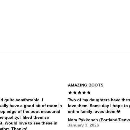
AMAZING BOOTS
d quite comfortable. I
Two of my daughters have thes
ally have a good bit of room in
love them. Some day I hope to 
 top edge of the boot measured
entire family loves them ❤️
e quality. I liked them so
Nora Pykkonen (Portland/Denve
t. Would love to see these in
January 3, 2026
mfort. Thanks!