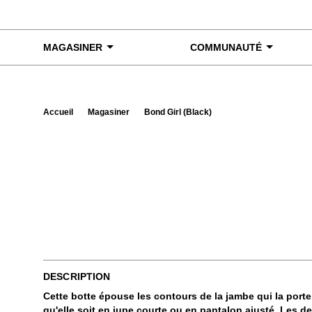
Skip to content
MAGASINER
COMMUNAUTÉ
Accueil
Magasiner
Bond Girl (Black)
Exa
DESCRIPTION
Cette botte épouse les contours de la jambe qui la porte.
qu'elle soit en jupe courte ou en pantalon ajusté. Les de