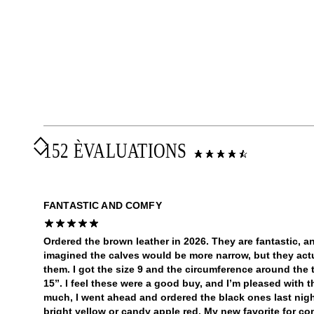
152 ÈVALUATIONS
FANTASTIC AND COMFY
Ordered the brown leather in 2026. They are fantastic, an
imagined the calves would be more narrow, but they actu
them. I got the size 9 and the circumference around the
15”. I feel these were a good buy, and I’m pleased with th
much, I went ahead and ordered the black ones last nigh
bright yellow or candy apple red. My new favorite for co