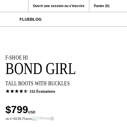
Ouvrir une session ou s'inscrire
Panier
(0)
FLUEBLOG
F-SHOE HI
BOND GIRL
TALL BOOTS WITH BUCKLES
152 Èvaluations
$799
USD
ou 4 ×
$199.75
avec
ⓘ