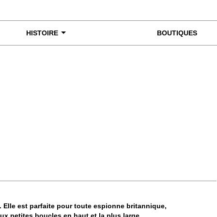
HISTOIRE
BOUTIQUES
miner de plus près
 Elle est parfaite pour toute espionne britannique,
ux petites boucles en haut et la plus large