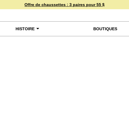
Offre de chaussettes :
3 paires pour 55 $
HISTOIRE
BOUTIQUES
miner de plus près