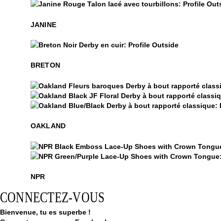
Janine
Janine
JANINE
$349
Breton
BRETON
Oakland
Oakland
Oakland
OAKLAND
NPR
NPR
NPR
CONNECTEZ-VOUS
Bienvenue, tu es superbe !