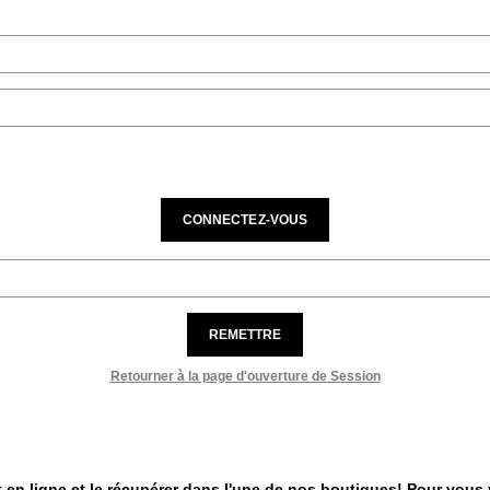
CONNECTEZ-VOUS
REMETTRE
Retourner à la page d'ouverture de Session
 en ligne et le récupérer dans l'une de nos boutiques! Pour vous y 