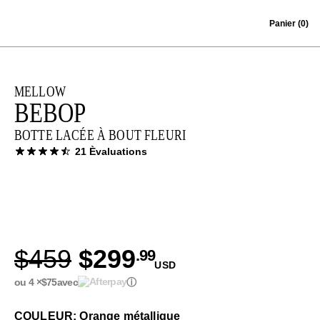
Skip to content
Panier
(0)
MELLOW
BEBOP
BOTTE LACÉE À BOUT FLEURI
21 Èvaluations
$459
$299
.99
USD
ou 4 ×
$75
avec
ⓘ
COULEUR: Orange métallique