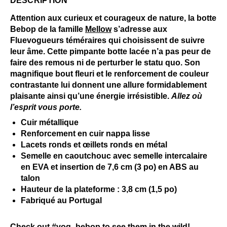
DESCRIPTION
Attention aux curieux et courageux de nature, la botte
Bebop de la famille
Mellow
s’adresse aux
Fluevogueurs téméraires qui choisissent de suivre
leur âme. Cette pimpante botte lacée n’a pas peur de
faire des remous ni de perturber le statu quo. Son
magnifique bout fleuri et le renforcement de couleur
contrastante lui donnent une allure formidablement
plaisante ainsi qu’une énergie irrésistible.
Allez où
l’esprit vous porte.
Cuir métallique
Renforcement en cuir nappa lisse
Lacets ronds et œillets ronds en métal
Semelle en caoutchouc avec semelle intercalaire
en EVA et insertion de 7,6 cm (3 po) en ABS au
talon
Hauteur de la plateforme : 3,8 cm (1,5 po)
Fabriqué au Portugal
Check out
#vog_bebop
to see them in the wild!