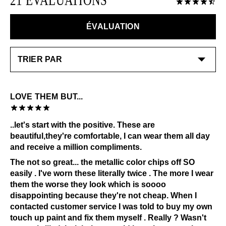
21 ÈVALUATIONS
Humidité
Liquides
Alcool et autres solvants
EN SAVOIR PLUS
ÉVALUATION
Consultez notre page
Entretien
pour obtenir des
informations générales sur l'entretien.
LOVE THEM BUT...
..let's start with the positive. These are
beautiful,they're comfortable, I can wear them all day
and receive a million compliments.
The not so great... the metallic color chips off SO
easily . I've worn these literally twice . The more I wear
them the worse they look which is soooo
disappointing because they're not cheap. When I
contacted customer service I was told to buy my own
touch up paint and fix them myself . Really ? Wasn't