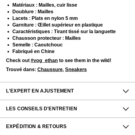
Matériaux : Mailles, cuir lisse
Doublure : Mailles
Lacets : Plats en nylon 5 mm
Garniture : Œillet supérieur en plastique
Caractéristiques : Tirant tissé sur la languette
Chausson protecteur : Mailles
Semelle : Caoutchouc
Fabriqué en Chine
Check out
#vog_ethan
to see them in the wild!
Trouvé dans:
Chaussure
,
Sneakers
L'EXPERT EN AJUSTEMENT
Petit
Grand
LES CONSEILS D'ENTRETIEN
Étroit
Large
Pour me donner longue et belle vie, veuillez utiliser ce
EXPÉDITION & RETOURS
qui suit
régulièrement
:
Reggie & Amber de notre boutique Vancouver
(Kitsilano) dit :