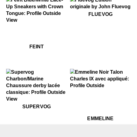
$50
Fluevog
FLUEVOG
$299
Feint
$299
Feint
FEINT
$449
Emmeline
$399
Supervog
SUPERVOG
$449
Em
EMMELINE