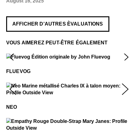
August 16, 2025
AFFICHER D'AUTRES ÈVALUATIONS
VOUS AIMEREZ PEUT-ÊTRE ÉGALEMENT
Fluevog
$50
FLUEVOG
Neo
$449
NEO
Empathy
$299