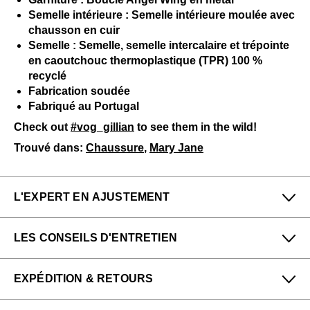
Semelle intérieure : Semelle intérieure moulée avec
chausson en cuir
Semelle : Semelle, semelle intercalaire et trépointe
en caoutchouc thermoplastique (TPR) 100 %
recyclé
Fabrication soudée
Fabriqué au Portugal
Check out
#vog_gillian
to see them in the wild!
Trouvé dans:
Chaussure
,
Mary Jane
L'EXPERT EN AJUSTEMENT
Petit
Grand
LES CONSEILS D'ENTRETIEN
Étroit
Large
Denny & Felicia de notre boutique San Francisco
Pour me donner longue et belle vie, veuillez utiliser ce
(Haight) dit :
EXPÉDITION & RETOURS
qui suit
régulièrement
:
Comme les autres membres de la famille 7th Heaven,
Toutes les protections en aérosol
Profitez des retours gratuits pour toutes les