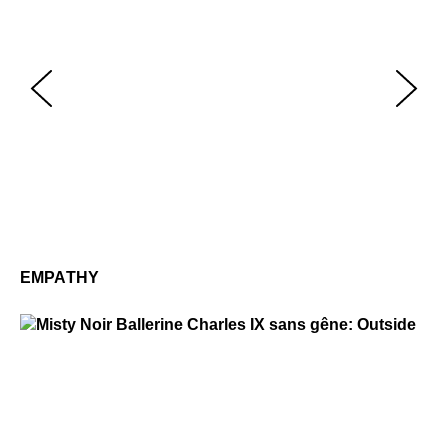
Em
$2
EMPATHY
Misty
$229