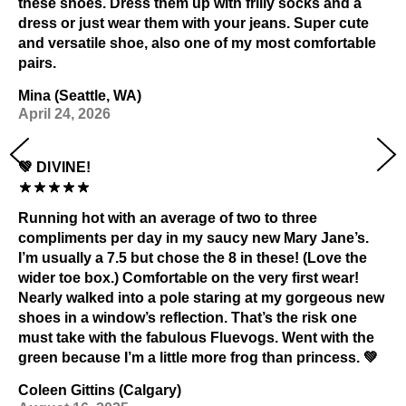
these shoes. Dress them up with frilly socks and a
dress or just wear them with your jeans. Super cute
and versatile shoe, also one of my most comfortable
pairs.
Mina (Seattle, WA)
April 24, 2026
💚 DIVINE!
Running hot with an average of two to three
compliments per day in my saucy new Mary Jane’s.
I’m usually a 7.5 but chose the 8 in these! (Love the
wider toe box.) Comfortable on the very first wear!
Nearly walked into a pole staring at my gorgeous new
shoes in a window’s reflection. That’s the risk one
must take with the fabulous Fluevogs. Went with the
green because I’m a little more frog than princess. 💚
Coleen Gittins (Calgary)