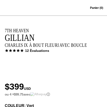
Skip to content
Panier
(0)
7TH HEAVEN
GILLIAN
CHARLES IX À BOUT FLEURI AVEC BOUCLE
12 Èvaluations
$399
USD
ou 4 ×
$99.75
avec
ⓘ
COULEUR: Vert