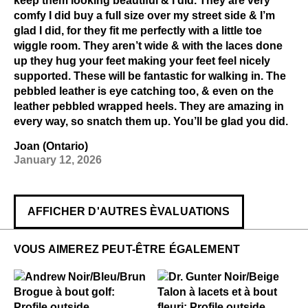
keep them looking beautiful & I did. They are very
comfy I did buy a full size over my street side & I’m
glad I did, for they fit me perfectly with a little toe
wiggle room. They aren’t wide & with the laces done
up they hug your feet making your feet feel nicely
supported. These will be fantastic for walking in. The
pebbled leather is eye catching too, & even on the
leather pebbled wrapped heels. They are amazing in
every way, so snatch them up. You’ll be glad you did.
Joan (Ontario)
January 12, 2026
AFFICHER D'AUTRES ÈVALUATIONS
VOUS AIMEREZ PEUT-ÊTRE ÉGALEMENT