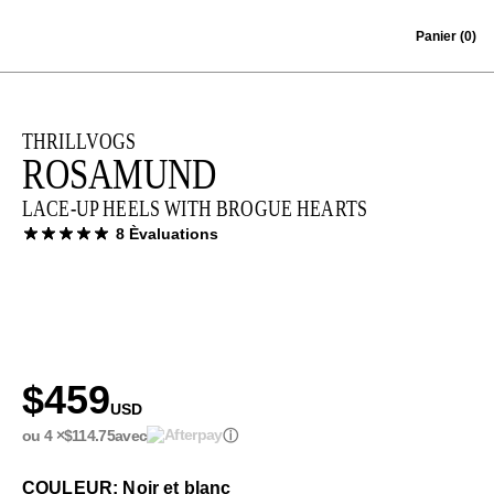
Skip to content
Panier
(0)
THRILLVOGS
ROSAMUND
LACE-UP HEELS WITH BROGUE HEARTS
8 Èvaluations
$459
USD
ou 4 ×
$114.75
avec
ⓘ
COULEUR: Noir et blanc