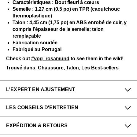
Caractéristiques : Bout fleuri à cœurs
Semelle : 1,27 cm (0,5 po) en TPR (caoutchouc
thermoplastique)
Talon : 4,45 cm (1,75 po) en ABS enrobé de cuir, y
compris l’épaisseur de la semelle; talon
remplaçable
Fabrication soudée
Fabriqué au Portugal
Check out
#vog_rosamund
to see them in the wild!
Trouvé dans:
Chaussure
,
Talon
,
Les Best-sellers
L'EXPERT EN AJUSTEMENT
Petit
Grand
LES CONSEILS D'ENTRETIEN
Étroit
Large
Pour me donner longue et belle vie, veuillez utiliser ce
EXPÉDITION & RETOURS
qui suit
régulièrement
:
Denny & Anke de notre boutique San Francisco
(Haight) dit :
Un chausse-pied