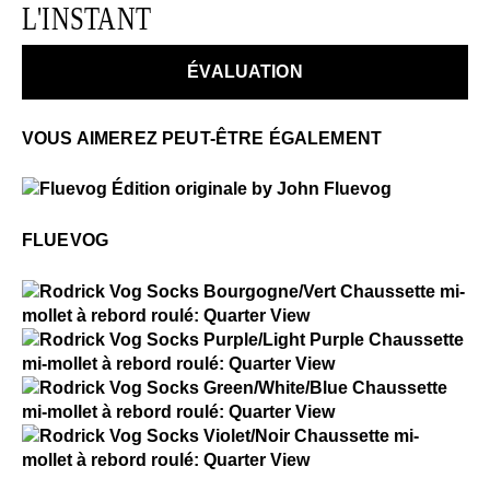
chaussures à plein prix qui n'ont pas été portées
L'INSTANT
dans les 14 jours suivant leur achat.
ÉVALUATION
EN SAVOIR PLUS
VOUS AIMEREZ PEUT-ÊTRE ÉGALEMENT
$50
Fluevog
FLUEVOG
$2
Rodrick Vog Socks
$2
Rodrick Vog Socks
$2
Rodrick Vog Socks
$2
Rodrick Vog Socks