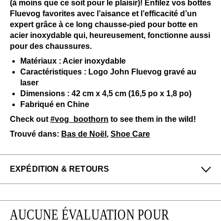
(à moins que ce soit pour le plaisir)! Enfilez vos bottes
Fluevog favorites avec l’aisance et l’efficacité d’un
expert grâce à ce long chausse-pied pour botte en
acier inoxydable qui, heureusement, fonctionne aussi
pour des chaussures.
Matériaux : Acier inoxydable
Caractéristiques : Logo John Fluevog gravé au
laser
Dimensions : 42 cm x 4,5 cm (16,5 po x 1,8 po)
Fabriqué en Chine
Check out
#vog_boothorn
to see them in the wild!
Trouvé dans:
Bas de Noël
,
Shoe Care
EXPÉDITION & RETOURS
Profitez des retours gratuits pour toutes les
commandes aux États-Unis.
AUCUNE ÉVALUATION POUR
Nous pouvons échanger ou rembourser les