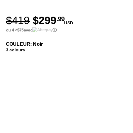
$419
$299
.99
USD
ou 4 ×
$75
avec
ⓘ
COULEUR: Noir
3 colours