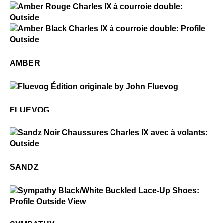
$4
Amber
$4
Amber
AMBER
$50
Fluevog
FLUEVOG
$3
Sandz
SANDZ
$3
Sympathy