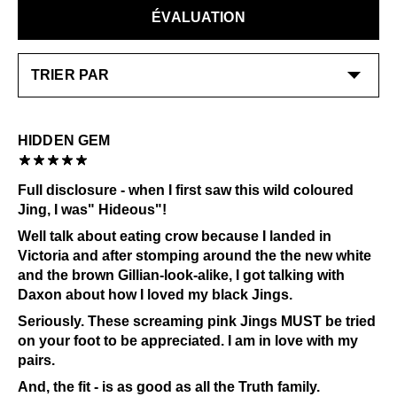
retournés contre un crédit en boutique. Les échanges
Use JF Cream to nourish and condition, buff the shoe
ÉVALUATION
ou les retours sont possibles uniquement pour les
cream to a high shine.
articles neufs dans les 14 jours suivant la date de
Consultez notre page
Entretien
pour obtenir des
réception de l’achat.
informations générales sur l'entretien.
EN SAVOIR PLUS
HIDDEN GEM
Full disclosure - when I first saw this wild coloured
Jing, I was" Hideous"!
Well talk about eating crow because I landed in
Victoria and after stomping around the the new white
and the brown Gillian-look-alike, I got talking with
Daxon about how I loved my black Jings.
Seriously. These screaming pink Jings MUST be tried
on your foot to be appreciated. I am in love with my
pairs.
And, the fit - is as good as all the Truth family.