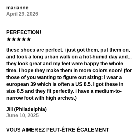
marianne
April 29, 2026
PERFECTION!
these shoes are perfect. i just got them, put them on,
and took a long urban walk on a hot-humid day and...
they look great and my feet were happy the whole
time. i hope they make them in more colors soon! (for
those of you wanting to figure out sizing: i wear a
european 39 which is often a US 8.5. I got these in
size 8.5 and they fit perfectly. i have a medium-to-
narrow foot with high arches.)
Jill (Philadelphia)
June 10, 2025
VOUS AIMEREZ PEUT-ÊTRE ÉGALEMENT