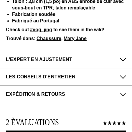
Talon : 3,8 cm (1,5 po) en ABS enrobé de cuir avec
sous-bout en TPR; talon remplaçable
Fabrication soudée
Fabriqué au Portugal
Check out
#vog_jing
to see them in the wild!
Trouvé dans:
Chaussure
,
Mary Jane
L'EXPERT EN AJUSTEMENT
Petit
Grand
LES CONSEILS D'ENTRETIEN
Étroit
Large
Felicia & Denny de notre boutique San Francisco
Pour me donner longue et belle vie, veuillez utiliser ce
(Haight) dit :
EXPÉDITION & RETOURS
qui suit
régulièrement
:
Ce modèle taille petit, comme les autres modèles de la
Toutes les protections en aérosol
Profitez des retours gratuits pour toutes les
gamme Truth. Les personnes ayant des pieds larges
Un chausse-pied
commandes aux États-Unis.
devraient choisir une pointure au-dessus.
Veuillez utiliser
au besoin
:
2 ÈVALUATIONS
Veuillez noter que les articles en solde et en
liquidation peuvent uniquement être échangés ou
Crème pour chaussure: Noir
EN SAVOIR PLUS