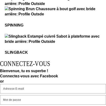
Fabriqué au Portugal
Spinning
$3
Découvrez d'autres chaussures qui ont marqué
l'histoire de Fluevog en cliquant ci-dessous.
Spinning
SPINNING
DÉCOUVREZ LE FLUSÉE
$4
Slingback
SLINGBACK
CONNECTEZ-VOUS
Bienvenue, tu es superbe !
Connectez-vous avec Facebook
or