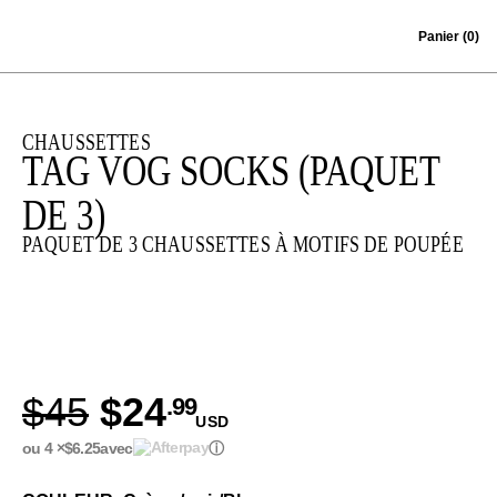
Skip to content
Panier
(0)
CHAUSSETTES
TAG VOG SOCKS (PAQUET
DE 3)
PAQUET DE 3 CHAUSSETTES À MOTIFS DE POUPÉE
$45
$24
.99
USD
ou 4 ×
$6.25
avec
ⓘ