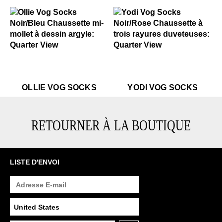
$22
Ollie Vog Socks
$22
Yodi Vog Socks
$22
Ollie Vog Socks
$22
Yo
OLLIE VOG SOCKS
YODI VOG SOCKS
RETOURNER À LA BOUTIQUE
LISTE D'ENVOI