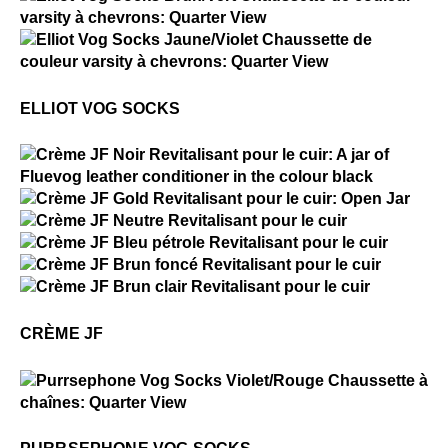
Elliot Vog Socks
$2
Elliot Vog Socks
ELLIOT VOG SOCKS
$1
Crème JF
$15
Crème JF
$15
Crème JF
$15
Crème JF
$15
Crème JF
$15
Crème JF
CRÈME JF
$2
Purrsephone Vog Socks