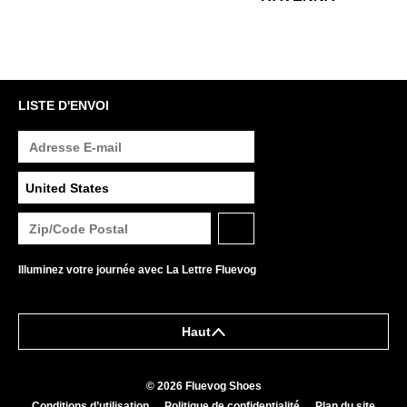
Découvrez d'autres chaussures qui ont marqué
l'histoire de Fluevog en cliquant ci-dessous.
DÉCOUVREZ LE FLUSÉE
LISTE D'ENVOI
Illuminez votre journée avec La Lettre Fluevog
Haut
© 2026 Fluevog Shoes
Conditions d’utilisation
Politique de confidentialité
Plan du site