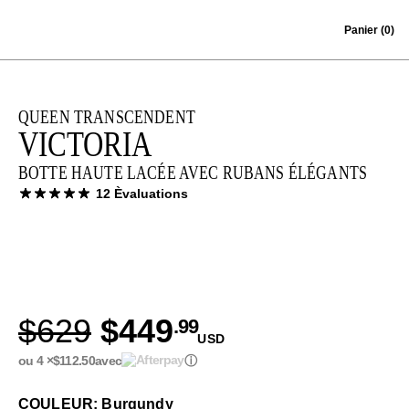
Skip to content
Panier
(0)
QUEEN TRANSCENDENT
VICTORIA
BOTTE HAUTE LACÉE AVEC RUBANS ÉLÉGANTS
12 Èvaluations
$629
$449
.99
USD
ou 4 ×
$112.50
avec
ⓘ
COULEUR: Burgundy