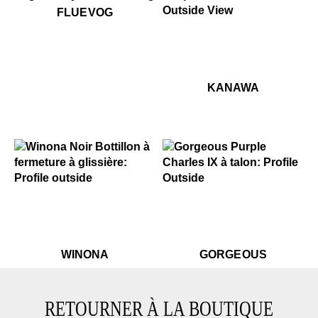
$50
Fluevog
FLUEVOG
$759
Kanawa
$759
K
KANAWA
.99
$549
Winona
$499
$399
Gorgeous
$549
Winona
$499
Go
WINONA
GORGEOUS
RETOURNER À LA BOUTIQUE