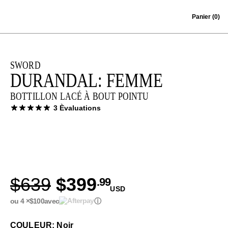
Skip to content
Panier
(0)
SWORD
DURANDAL: FEMME
BOTTILLON LACÉ À BOUT POINTU
3 Èvaluations
$639
$399
.99
USD
ou 4 ×
$100
avec
ⓘ
COULEUR: Noir