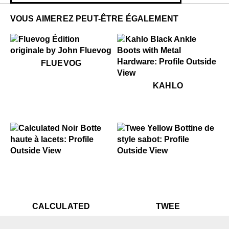
VOUS AIMEREZ PEUT-ÊTRE ÉGALEMENT
$50
Fluevog
FLUEVOG
$699
Kahlo
KAHLO
$899
Calculated
$599
Twee
$899
Calculated
$599
Tw
CALCULATED
TWEE