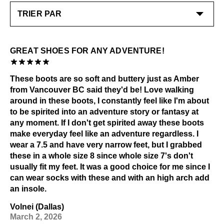
revitaliser et le Cirage JF pour polir et obtenir une
bottillon.
réception de l’achat.
brillance éclatante.
Consultez notre page
Entretien
pour obtenir des
EN SAVOIR PLUS
EN SAVOIR PLUS
informations générales sur l'entretien.
GREAT SHOES FOR ANY ADVENTURE!
These boots are so soft and buttery just as Amber
from Vancouver BC said they'd be! Love walking
around in these boots, I constantly feel like I'm about
to be spirited into an adventure story or fantasy at
any moment. If I don't get spirited away these boots
make everyday feel like an adventure regardless. I
wear a 7.5 and have very narrow feet, but I grabbed
these in a whole size 8 since whole size 7's don't
usually fit my feet. It was a good choice for me since I
can wear socks with these and with an high arch add
an insole.
Volnei (Dallas)
March 2, 2026