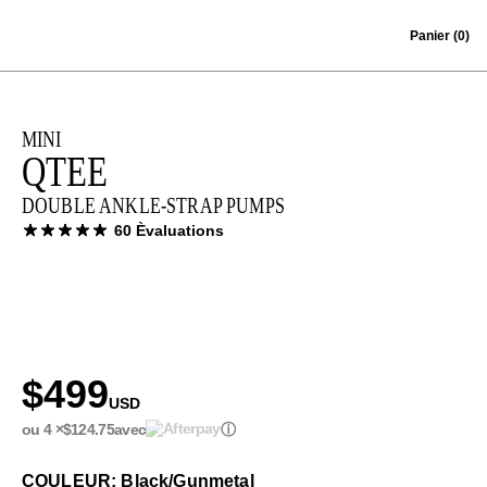
Skip to content
Panier
(0)
MINI
QTEE
DOUBLE ANKLE-STRAP PUMPS
60 Èvaluations
$499
USD
ou 4 ×
$124.75
avec
ⓘ
COULEUR: Black/Gunmetal