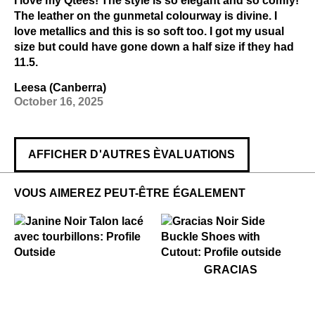
I love my Qtees! The style is so elegant and so comfy!
The leather on the gunmetal colourway is divine. I
love metallics and this is so soft too. I got my usual
size but could have gone down a half size if they had
11.5.
Leesa (Canberra)
October 16, 2025
AFFICHER D'AUTRES ÈVALUATIONS
VOUS AIMEREZ PEUT-ÊTRE ÉGALEMENT
$469
Janine
$399
Gracias
GRACIAS