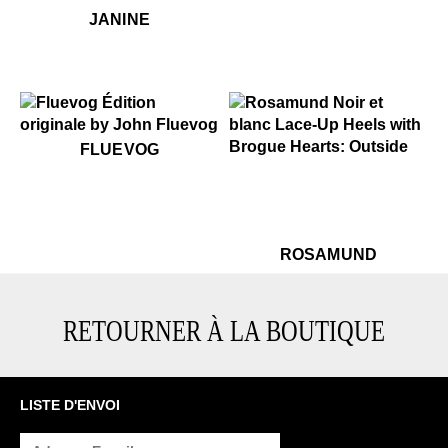
$469
Janine
JANINE
$50
Fluevog
FLUEVOG
$459
Rosamund
$499
R
ROSAMUND
RETOURNER À LA BOUTIQUE
LISTE D'ENVOI