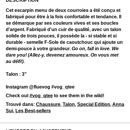
DESCRIPTION
Cet escarpin menu de deux courroies a été conçu et
fabriqué pour être à la fois confortable et tendance. Il
se démarque par ses couleurs vives et ses boucles
d'argent. Fabriqué d'un cuir de qualité, avec un talon
solide de trois pouces, il possède la - si stable et si
durable - semelle F-Sole de caoutchouc qui ajoute un
demi-pouce à votre grandeur.
Go on, fall in love. We
dare you! (Allez-y, devenez amoureux. On vous met
au défi!).
Talon : 3"
Instagram @fluevog #vog_qtee
Check out
#vog_qtee
to see them in the wild!
Trouvé dans:
Chaussure
,
Talon
,
Special Edition
,
Anna
Sui
,
Les Best-sellers