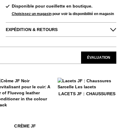
Disponible pour cueillette en boutique.
Choisissez un magasin
pour voir la disponibilité en magasin
EXPÉDITION & RETOURS
Profitez des retours gratuits pour toutes les
commandes aux États-Unis.
Nous pouvons échanger ou rembourser les
ÉVALUATION
chaussures à plein prix qui n'ont pas été
portées dans les 14 jours suivant leur
achat.
EN SAVOIR PLUS
$4
Lacets JF : Chaussures
LACETS JF : CHAUSSURES
rème JF
 JF
rick Vog Socks
$22
$15
Rodrick Vog Socks
Crème JF
$22
$15
Rodrick Vo
Crème JF
CRÈME JF