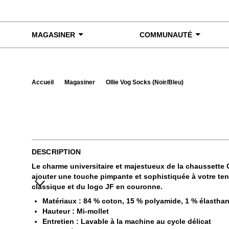
Skip to content
MAGASINER
COMMUNAUTÉ
Accueil
Magasiner
Ollie Vog Socks (Noir/Bleu)
Exa
DESCRIPTION
Le charme universitaire et majestueux de la chaussette O
ajouter une touche pimpante et sophistiquée à votre tenu
classique et du logo JF en couronne.
Matériaux : 84 % coton, 15 % polyamide, 1 % élastha
Hauteur : Mi-mollet
Entretien : Lavable à la machine au cycle délicat