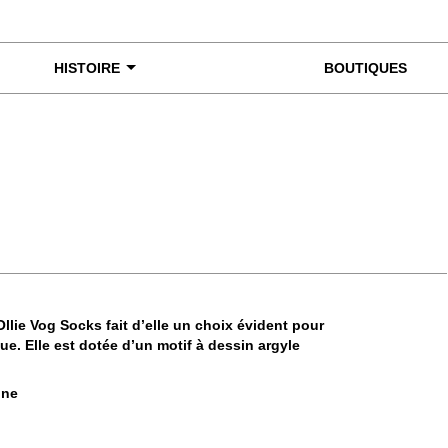
HISTOIRE
BOUTIQUES
miner de plus près
llie Vog Socks fait d’elle un choix évident pour
e. Elle est dotée d’un motif à dessin argyle
nne