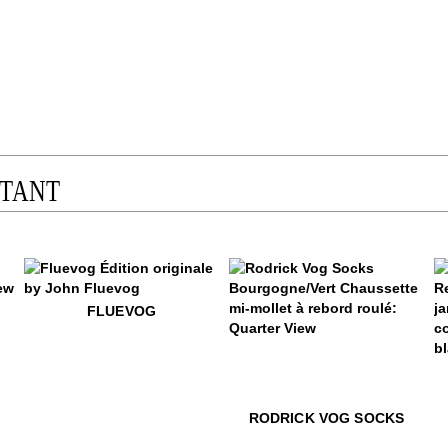
STANT
$50
Fluevog
FLUEVOG
$22
Rodrick Vog Socks
$15
C
$15
Cirage JF
$15
Cirage JF
$15
Cirage
$22
Rod
RODRICK VOG SOCKS