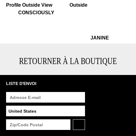
$599
Consciously
$469
Janine
CONSCIOUSLY
$469
Ja
JANINE
RETOURNER À LA BOUTIQUE
LISTE D'ENVOI