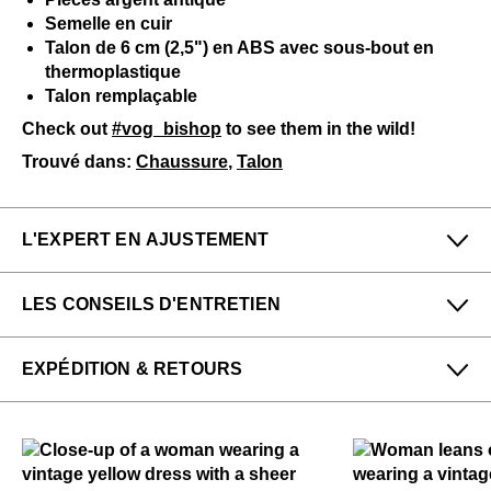
Semelle en cuir
Talon de 6 cm (2,5") en ABS avec sous-bout en
thermoplastique
Talon remplaçable
Check out
#vog_bishop
to see them in the wild!
Trouvé dans:
Chaussure
,
Talon
L'EXPERT EN AJUSTEMENT
Petit
Grand
LES CONSEILS D'ENTRETIEN
Étroit
Large
Pour me donner longue et belle vie, veuillez utiliser ce
EXPÉDITION & RETOURS
qui suit
régulièrement
:
Maddie & Shawn de notre boutique New York dit :
Toutes les protections en aérosol
Longues et ajustables pour les cou-de-pieds hauts et
Profitez des retours gratuits pour toutes les
Un chausse-pied
bas. Les personnes ayant un pied fin devraient
commandes aux États-Unis.
choisir une pointure ou une demi-pointure en
Veuillez utiliser
au besoin
:
Veuillez noter que les articles en solde et en
dessous, tandis que celles ayant un pied large