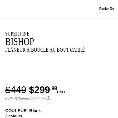
Skip to content
Panier
(0)
SUPER FINE
BISHOP
FLÂNEUR À BOUCLE AU BOUT CARRÉ
$449
$299
.99
USD
ou 4 ×
$75
avec
ⓘ
COULEUR: Black
2 colours