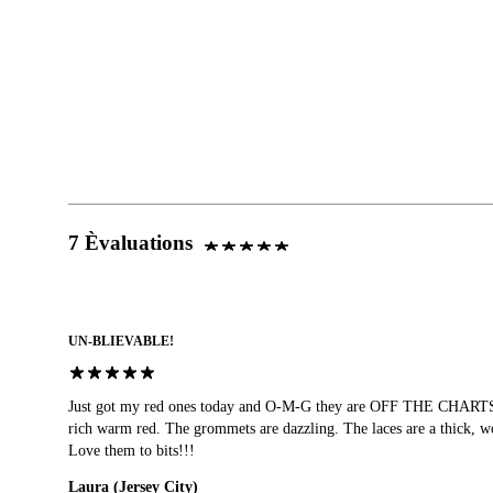
7 Èvaluations
UN-BLIEVABLE!
Just got my red ones today and O-M-G they are OFF THE CHARTS co
rich warm red. The grommets are dazzling. The laces are a thick, w
Love them to bits!!!
Laura (Jersey City)