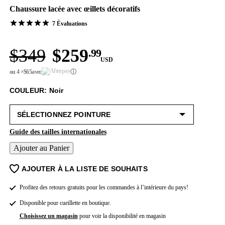
Chaussure lacée avec œillets décoratifs
7 Èvaluations
$349
$259
.99
USD
ou 4 ×
$65
avec
ⓘ
COULEUR: Noir
Guide des tailles internationales
Ajouter au Panier
AJOUTER À LA LISTE DE SOUHAITS
Profitez des retours gratuits pour les commandes à l’intérieure du pays!
Disponible pour cueillette en boutique.
Choisissez un magasin
pour voir la disponibilité en magasin