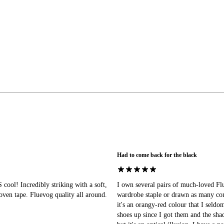
Had to come back for the black
ol! Incredibly striking with a soft,
I own several pairs of much-loved Flu
oven tape. Fluevog quality all around.
wardrobe staple or drawn as many comp
it's an orangy-red colour that I seldo
shoes up since I got them and the sha