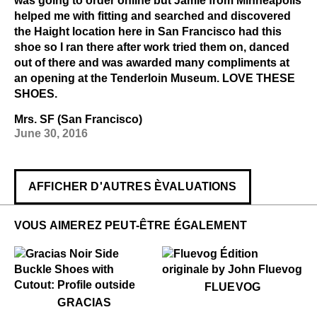
was going to order online but Jamie from Minneapolis
helped me with fitting and searched and discovered
the Haight location here in San Francisco had this
shoe so I ran there after work tried them on, danced
out of there and was awarded many compliments at
an opening at the Tenderloin Museum. LOVE THESE
SHOES.
Mrs. SF (San Francisco)
June 30, 2016
AFFICHER D'AUTRES ÈVALUATIONS
VOUS AIMEREZ PEUT-ÊTRE ÉGALEMENT
$50
Fluevog
FLUEVOG
$399
Gracias
GRACIAS