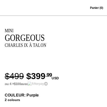
Skip to content
Panier
(0)
MINI
GORGEOUS
CHARLES IX À TALON
$499
$399
.99
USD
ou 4 ×
$100
avec
ⓘ
COULEUR: Purple
2 colours