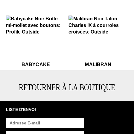
$799
Babycake
$399
Malibran
$799
Babycake
$799
$399
Bab
Ma
BABYCAKE
MALIBRAN
RETOURNER À LA BOUTIQUE
LISTE D'ENVOI