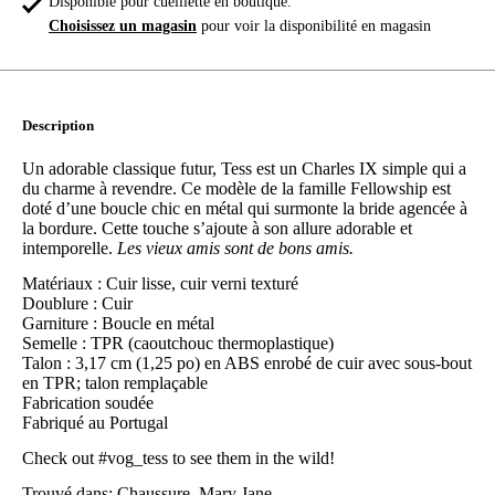
Disponible pour cueillette en boutique.
Choisissez un magasin
pour voir la disponibilité en magasin
Description
Un adorable classique futur, Tess est un Charles IX simple qui a
du charme à revendre. Ce modèle de la famille Fellowship est
doté d’une boucle chic en métal qui surmonte la bride agencée à
la bordure. Cette touche s’ajoute à son allure adorable et
intemporelle.
Les vieux amis sont de bons amis.
Matériaux : Cuir lisse, cuir verni texturé
Doublure : Cuir
Garniture : Boucle en métal
Semelle : TPR (caoutchouc thermoplastique)
Talon : 3,17 cm (1,25 po) en ABS enrobé de cuir avec sous-bout
en TPR; talon remplaçable
Fabrication soudée
Fabriqué au Portugal
Check out
#vog_tess
to see them in the wild!
Trouvé dans:
Chaussure
,
Mary Jane