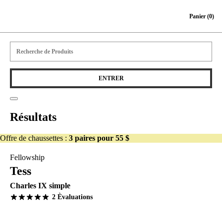
Skip to content
Panier
(0)
Résultats
Offre de chaussettes :
3 paires pour 55 $
Fellowship
Tess
Charles IX simple
2 Èvaluations