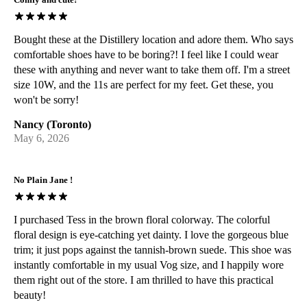
soins tout particuliers. Veuillez le garder loin:
Matériaux foncés ou avec beaucoup de motifs
Bought these at the Distillery location and adore them. Who says
Alcool et autres solvants
comfortable shoes have to be boring?! I feel like I could wear
Consultez notre page
Entretien
pour obtenir des informations
these with anything and never want to take them off. I'm a street
générales sur l'entretien.
size 10W, and the 11s are perfect for my feet. Get these, you
won't be sorry!
Nancy (Toronto)
May 6, 2026
No Plain Jane !
I purchased Tess in the brown floral colorway. The colorful
floral design is eye-catching yet dainty. I love the gorgeous blue
trim; it just pops against the tannish-brown suede. This shoe was
instantly comfortable in my usual Vog size, and I happily wore
them right out of the store. I am thrilled to have this practical
beauty!