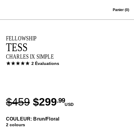
Skip to content
Panier
(0)
FELLOWSHIP
TESS
CHARLES IX SIMPLE
2 Èvaluations
$459
$299
.99
USD
COULEUR: Brun/Floral
2 colours