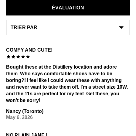
trouver l’ajustement idéal. La chaussure est un peu
retournés contre un crédit en boutique. Les échanges
attention et des soins tout particuliers. Veuillez le
étroite, ce qui lui donne son profil épuré et élégant. Sa
ÉVALUATION
ou les retours sont possibles uniquement pour les
garder loin:
construction légère fait en sorte qu’on ne la sent pas
articles neufs dans les 14 jours suivant la date de
aux pieds.
Frottement excessif
réception de l’achat.
Sources de chaleur
Liquides
EN SAVOIR PLUS
Alcool et autres solvants
EN SAVOIR PLUS
Consultez notre page
Entretien
pour obtenir des
COMFY AND CUTE!
informations générales sur l'entretien.
Bought these at the Distillery location and adore
them. Who says comfortable shoes have to be
boring?! I feel like I could wear these with anything
and never want to take them off. I'm a street size 10W,
and the 11s are perfect for my feet. Get these, you
won't be sorry!
Nancy (Toronto)
May 6, 2026
NO PLAIN JANE !