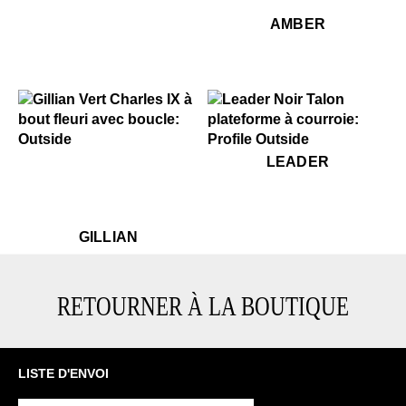
$459
A
AMBER
$399
Gillian
$449
Leader
LEADER
$399
Gillian
GILLIAN
RETOURNER À LA BOUTIQUE
LISTE D'ENVOI