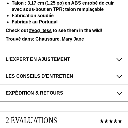
Talon : 3,17 cm (1,25 po) en ABS enrobé de cuir
avec sous-bout en TPR; talon remplaçable
Fabrication soudée
Fabriqué au Portugal
Check out
#vog_tess
to see them in the wild!
Trouvé dans:
Chaussure
,
Mary Jane
L'EXPERT EN AJUSTEMENT
Petit
Grand
LES CONSEILS D'ENTRETIEN
Étroit
Large
Pour me donner longue et belle vie, veuillez utiliser ce
EXPÉDITION & RETOURS
qui suit
régulièrement
:
Denny de notre boutique San Francisco (Haight) dit :
Toutes les protections en aérosol
Tess est le Charles IX parfait pour le quotidien.
Profitez des retours gratuits pour toutes les
Un chausse-pied
Comme les autres membres de la famille Fellowship,
commandes aux États-Unis.
Tess est environ une ½ pointure plus petite, donc la
Soins particuliers:
2 ÈVALUATIONS
Veuillez noter que les articles en solde et en
plupart des gens voudront prendre plus grand pour
liquidation peuvent uniquement être échangés ou
Comme vos êtres chers, cet article nécessite une