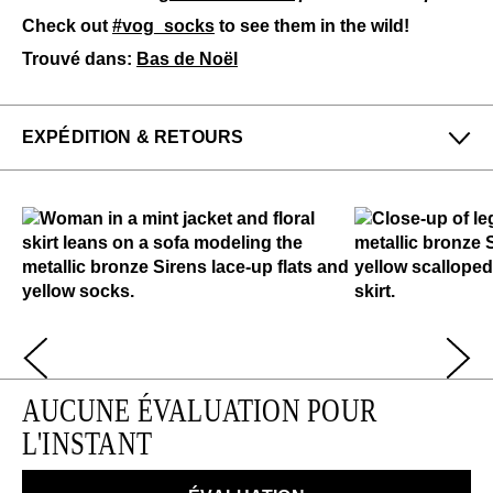
Check out
#vog_socks
to see them in the wild!
Trouvé dans:
Bas de Noël
EXPÉDITION & RETOURS
Profitez des retours gratuits pour toutes les
commandes aux États-Unis.
Nous pouvons échanger ou rembourser les
chaussures à plein prix qui n'ont pas été portées
dans les 14 jours suivant leur achat.
EN SAVOIR PLUS
AUCUNE ÉVALUATION POUR
L'INSTANT