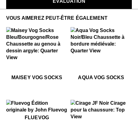
ÉVALUATION
VOUS AIMEREZ PEUT-ÊTRE ÉGALEMENT
$22
Aqua Vog Socks
$22
Maisey Vog Socks
$22
Maisey Vog Socks
$22
$22
Mai
Aq
MAISEY VOG SOCKS
AQUA VOG SOCKS
$50
Fluevog
FLUEVOG
$15
Cirage JF