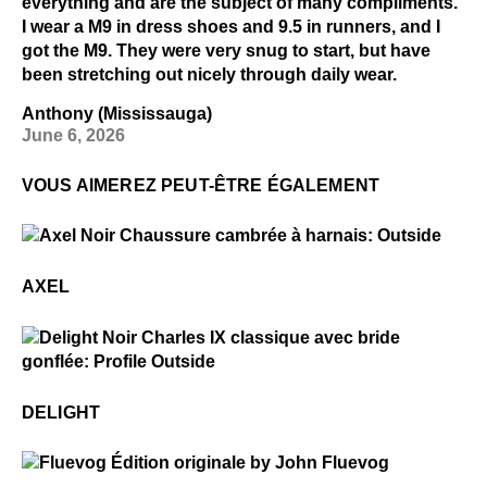
everything and are the subject of many compliments.
I wear a M9 in dress shoes and 9.5 in runners, and I
got the M9. They were very snug to start, but have
been stretching out nicely through daily wear.
Anthony (Mississauga)
June 6, 2026
VOUS AIMEREZ PEUT-ÊTRE ÉGALEMENT
$499
Axel
AXEL
$2
Delight
DELIGHT
$50
Fluevog