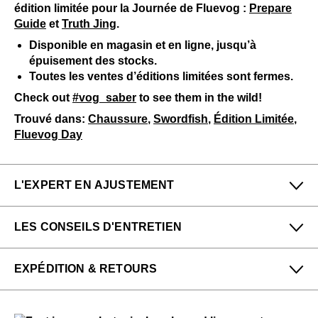
édition limitée pour la Journée de Fluevog :
Prepare
Guide
et
Truth Jing
.
Disponible en magasin et en ligne, jusqu’à
épuisement des stocks.
Toutes les ventes d’éditions limitées sont fermes.
Check out
#vog_saber
to see them in the wild!
Trouvé dans:
Chaussure
,
Swordfish
,
Édition Limitée
,
Fluevog Day
L'EXPERT EN AJUSTEMENT
Petit
Grand
LES CONSEILS D'ENTRETIEN
Étroit
Large
Maddie & Shawn de notre boutique New York dit :
Pour me donner longue et belle vie, veuillez utiliser ce
EXPÉDITION & RETOURS
qui suit
régulièrement
:
Comme les précédents modèles Swordfish à enfiler,
ceux-ci taillent un peu petit. Un ajustement serré est
Un chausse-pied
Profitez des retours gratuits pour toutes les
normal, et nous vous recommandons d'utiliser un
commandes aux États-Unis.
Veuillez utiliser
au besoin
: