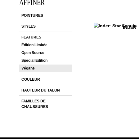
AFFINER
POINTURES
Inder
$349
STYLES
INDER
FEATURES
Édition Limitée
Open Source
Special Edition
Végane
Inder
$349
COULEUR
HAUTEUR DU TALON
FAMILLES DE
CHAUSSURES