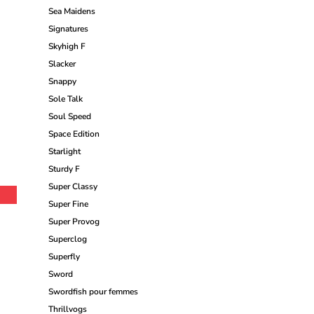
Sea Maidens
Signatures
Skyhigh F
Slacker
Snappy
Sole Talk
Soul Speed
Space Edition
Starlight
Sturdy F
Super Classy
Super Fine
Super Provog
Superclog
Superfly
Sword
Swordfish pour femmes
Thrillvogs