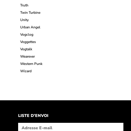
Truth
Twin Turbine
Unity
Urban Angel
Vogclog
Voggettes
Vogtalk
Wearever
Western Punk
Wizard
LISTE D'ENVOI