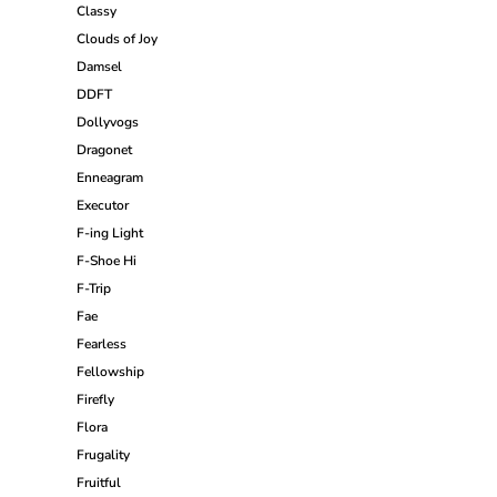
Classy
Clouds of Joy
Damsel
DDFT
Dollyvogs
Dragonet
Enneagram
Executor
F-ing Light
F-Shoe Hi
F-Trip
Fae
Fearless
Fellowship
Firefly
Flora
Frugality
Fruitful