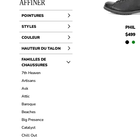
AFFINER
POINTURES
$499
Phil
STYLES
PHIL
$499
COULEUR
HAUTEUR DU TALON
FAMILLES DE
CHAUSSURES
7th Heaven
Artisans
Ask
Attic
Baroque
Beaches
Big Presence
Catalyst
Chill Out