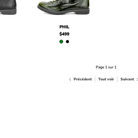
$499
$499
Phil
Phil
$499
Phil
PHIL
$499
Page 1 sur 1
Précédent
Tout voir
Suivant