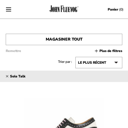
Skip to content
Panier
(0)
MAGASINER TOUT
Remettre
Plus de filtres
HOMMES
Trier par :
FEMMES
Sole Talk
VENTE
ACCESSOIRES
CHÈQUES-CADEAUX