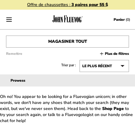
Offre de chaussettes :
3 paires pour 55 $
Skip to content
Panier
(0)
MAGASINER TOUT
Remettre
Plus de filtres
HOMMES
Trier par :
FEMMES
Prowess
VENTE
Oh no! You appear to be looking for a Fluevogian unicorn; in other
ACCESSOIRES
words, we don't have any shoes that match your search (they may
exist, but we've never seen them). Head back to the
Shop Page
to
CHÈQUES-CADEAUX
try your search again, or talk to a Fluevogologist on our handy online
chat for help!