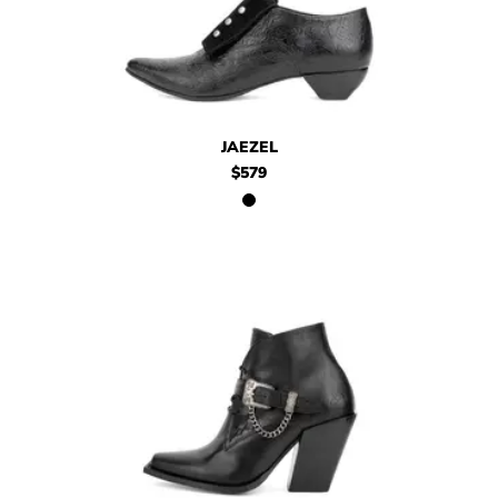
$579
Jaezel
JAEZEL
$579