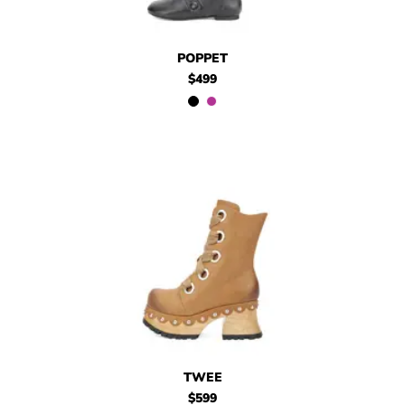
$499
Poppet
$499
Poppet
POPPET
$499
$599
Twee
$599
Twee
TWEE
$599