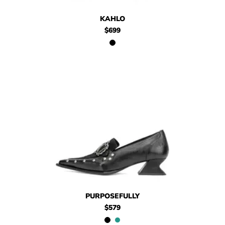
$699
Kahlo
KAHLO
$699
$579
Purposefully
$699
Purposefully
PURPOSEFULLY
$579