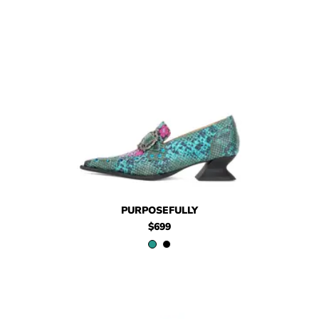
$699
Purposefully
$579
Purposefully
PURPOSEFULLY
$699