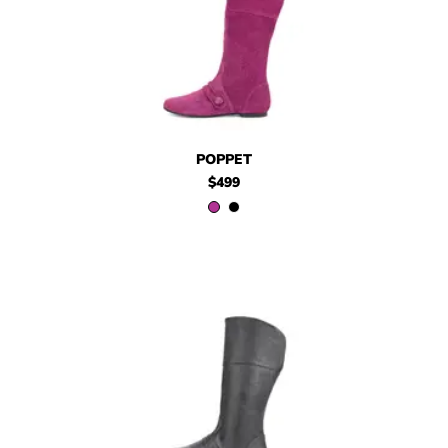
$499
Poppet
$499
Poppet
POPPET
$499