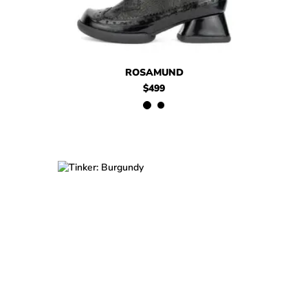
$499
Rosamund
$459
Rosamund
ROSAMUND
$499
$499
Tinker
$499
Tinker