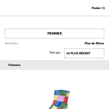
Skip to content
Panier
(0)
FEMMES
MAGASINER TOUT
Remettre
Plus de filtres
HOMMES
Trier par :
Femmes
VENTE
ACCESSOIRES
CHÈQUES-CADEAUX