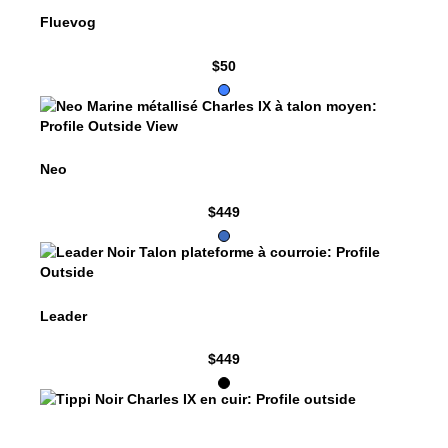
Fluevog
$50
$449
Neo
Neo
$449
$449
Leader
Leader
$449
$459
Tippi