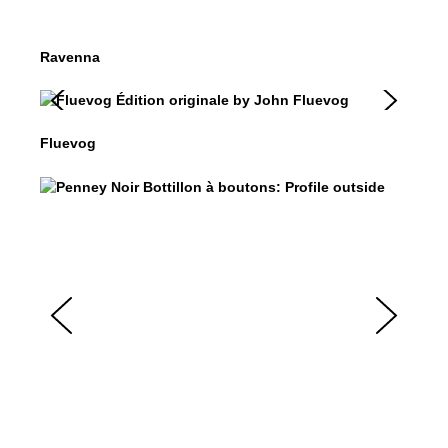
Rave
$599
Ravenna
Fluevog
$50
Fluevog
Penney
$499