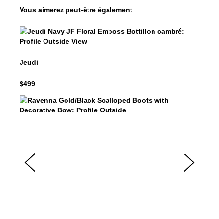
Vous aimerez peut-être également
Jeudi
$499
Jeudi
$499
Ravenna
$599