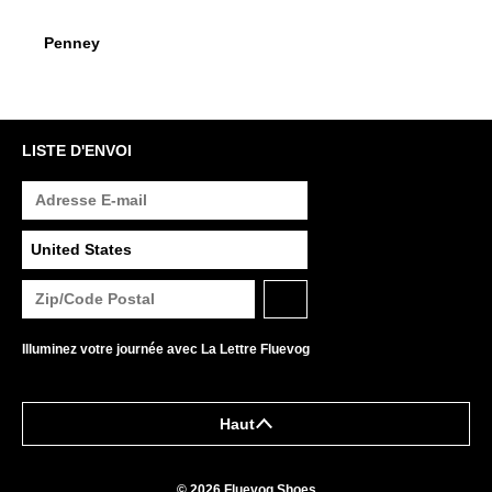
Penn
$499
Penney
LISTE D'ENVOI
Illuminez votre journée avec La Lettre Fluevog
Haut
© 2026 Fluevog Shoes