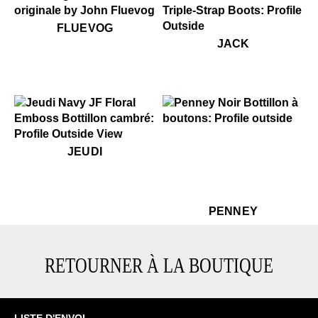
$50
Fluevog
FLUEVOG
$499
Jack
JACK
$499
Penney
$499
Jeudi
JEUDI
$499
Pe
PENNEY
RETOURNER À LA BOUTIQUE
LISTE D'ENVOI