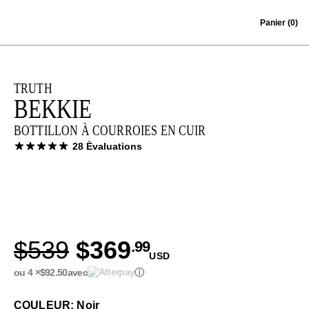
Skip to content
Panier
(0)
TRUTH
BEKKIE
BOTTILLON À COURROIES EN CUIR
28 Èvaluations
$539
$369
.99
USD
ou 4 ×
$92.50
avec
ⓘ
COULEUR: Noir