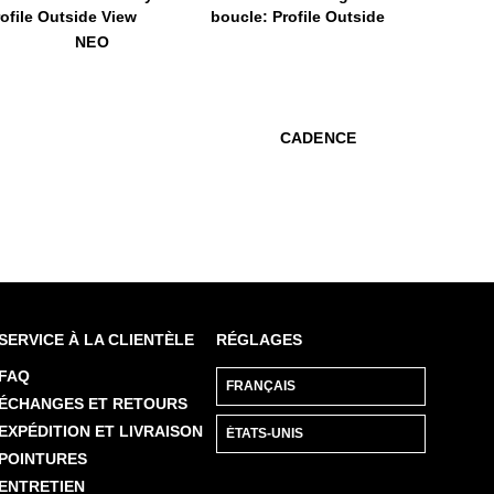
9
eo
$529
Cadence
NEO
$529
Cadence
CADENCE
SERVICE À LA CLIENTÈLE
RÉGLAGES
FAQ
ÉCHANGES ET RETOURS
EXPÉDITION ET LIVRAISON
POINTURES
ENTRETIEN