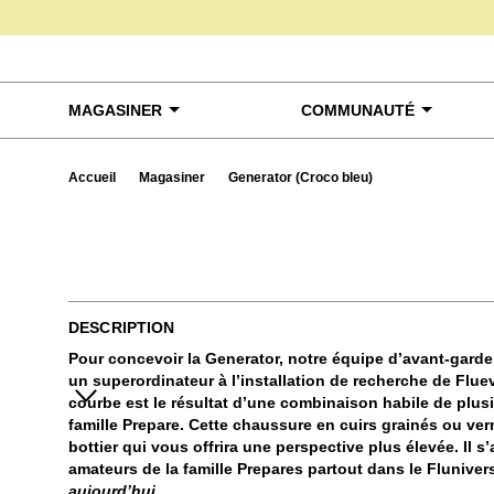
Skip to content
MAGASINER
COMMUNAUTÉ
Accueil
Magasiner
Generator (Croco bleu)
Exa
DESCRIPTION
Pour concevoir la Generator, notre équipe d’avant-garde
un superordinateur à l’installation de recherche de Fluev
courbe est le résultat d’une combinaison habile de plusi
famille Prepare. Cette chaussure en cuirs grainés ou ver
bottier qui vous offrira une perspective plus élevée. Il s
amateurs de la famille Prepares partout dans le Fluniver
aujourd’hui.