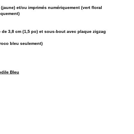
i (jaune) et/ou imprimés numériquement (vert floral
niquement)
e de 3,8 cm (1,5 po) et sous-bout avec plaque zigzag
(croco bleu seulement)
dile Bleu