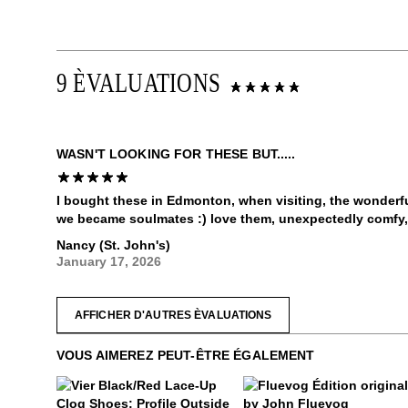
9 ÈVALUATIONS
WASN'T LOOKING FOR THESE BUT.....
I bought these in Edmonton, when visiting, the wonderf
we became soulmates :) love them, unexpectedly comfy,
Nancy (St. John's)
January 17, 2026
AFFICHER D'AUTRES ÈVALUATIONS
VOUS AIMEREZ PEUT-ÊTRE ÉGALEMENT