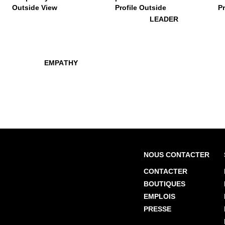
$299
Empathy
$449
Leader
$44
N
LEADER
$299
Empathy
EMPATHY
NOUS CONTACTER
CONTACTER
BOUTIQUES
EMPLOIS
PRESSE