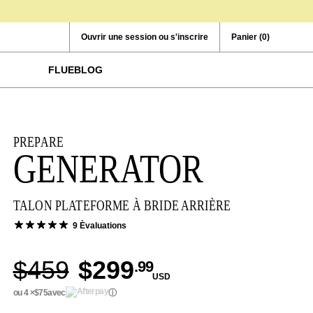
Ouvrir une session ou s'inscrire
Panier
(0)
FLUEBLOG
PREPARE
GENERATOR
TALON PLATEFORME À BRIDE ARRIÈRE
9 Èvaluations
$459
$299
.99
USD
ou 4 ×
$75
avec
ⓘ