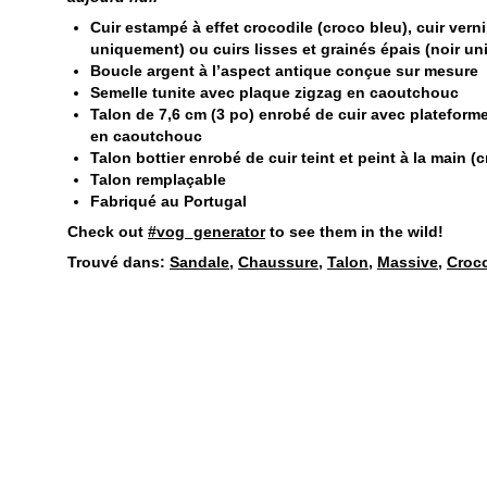
Cuir estampé à effet crocodile (croco bleu), cuir vern
uniquement) ou cuirs lisses et grainés épais (noir u
Boucle argent à l’aspect antique conçue sur mesure
Semelle tunite avec plaque zigzag en caoutchouc
Talon de 7,6 cm (3 po) enrobé de cuir avec plateform
en caoutchouc
Talon bottier enrobé de cuir teint et peint à la main 
Talon remplaçable
Fabriqué au Portugal
Check out
#vog_generator
to see them in the wild!
Trouvé dans:
Sandale
,
Chaussure
,
Talon
,
Massive
,
Croco