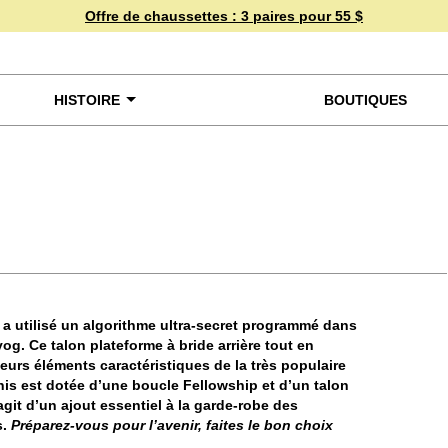
Offre de chaussettes :
3 paires pour 55 $
HISTOIRE
BOUTIQUES
miner de plus près
 a utilisé un algorithme ultra-secret programmé dans
og. Ce talon plateforme à bride arrière tout en
eurs éléments caractéristiques de la très populaire
nis est dotée d’une boucle Fellowship et d’un talon
’agit d’un ajout essentiel à la garde-robe des
s.
Préparez-vous pour l’avenir, faites le bon choix