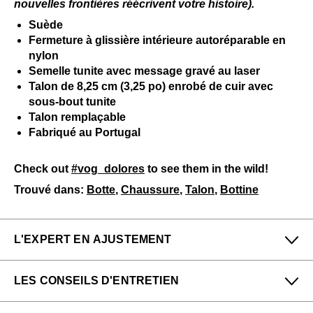
nouvelles frontières réécrivent votre histoire).
Suède
Fermeture à glissière intérieure autoréparable en
nylon
Semelle tunite avec message gravé au laser
Talon de 8,25 cm (3,25 po) enrobé de cuir avec
sous-bout tunite
Talon remplaçable
Fabriqué au Portugal
Check out
#vog_dolores
to see them in the wild!
Trouvé dans:
Botte
,
Chaussure
,
Talon
,
Bottine
L'EXPERT EN AJUSTEMENT
Petit
Grand
LES CONSEILS D'ENTRETIEN
Étroit
Large
Patrick de notre boutique Vancouver (Kitsilano) dit :
Pour me donner longue et belle vie, veuillez utiliser ce