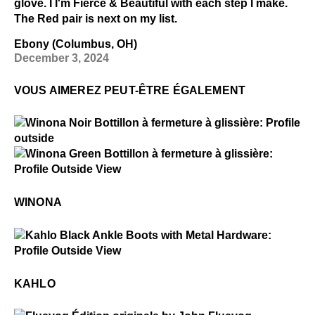
glove. I I'm Fierce & Beautiful with each step I make.
The Red pair is next on my list.
Ebony (Columbus, OH)
December 3, 2024
VOUS AIMEREZ PEUT-ÊTRE ÉGALEMENT
$5
Winona
$5
Winona
WINONA
$6
Kahlo
KAHLO