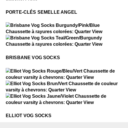
Porte-clés semelle Angel
PORTE-CLÉS SEMELLE ANGEL
$2
Brisbane Vog Socks
$2
Brisbane Vog Socks
BRISBANE VOG SOCKS
$2
Elliot Vog Socks
$2
Elliot Vog Socks
$2
Elliot Vog Socks
ELLIOT VOG SOCKS