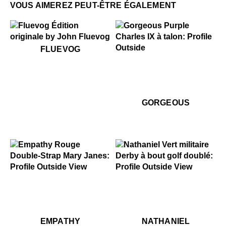
VOUS AIMEREZ PEUT-ÊTRE ÉGALEMENT
$50
Fluevog
FLUEVOG
.99
$499
$399
Gorgeous
$499
Go
GORGEOUS
$299
Empathy
$449
Nathaniel
$299
Empathy
$449
Na
EMPATHY
NATHANIEL