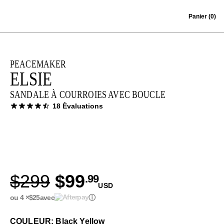
Skip to content
Panier
(0)
PEACEMAKER
ELSIE
SANDALE À COURROIES AVEC BOUCLE
18 Èvaluations
$299
$99
.99
USD
ou 4 ×
$25
avec
ⓘ
COULEUR: Black Yellow