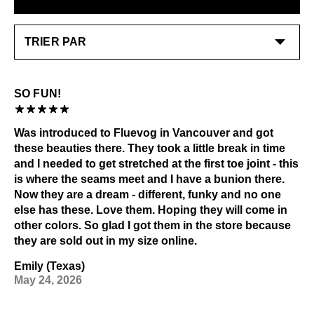
glissoir jusqu’à ce que la chaussure s’assouplisse à
enlèvera davantage de noir pour révéler davantage la
force de la porter.
sous-couche bleu/gris.
EN SAVOIR PLUS
Consultez notre page
Entretien
pour obtenir des
EN SAVOIR PLUS
informations générales sur l'entretien.
SO FUN!
Was introduced to Fluevog in Vancouver and got
these beauties there. They took a little break in time
and I needed to get stretched at the first toe joint - this
is where the seams meet and I have a bunion there.
Now they are a dream - different, funky and no one
else has these. Love them. Hoping they will come in
other colors. So glad I got them in the store because
they are sold out in my size online.
Emily (Texas)
May 24, 2026