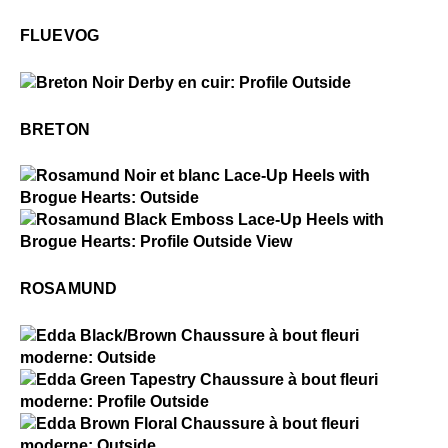
Fluevog
FLUEVOG
$349
Breton
BRETON
$4
Rosamund
$4
Rosamund
ROSAMUND
$4
Edda
$4
Edda
$4