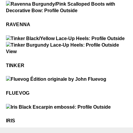
Ravenna
$5
Ravenna
RAVENNA
$49
Tinker
$4
Tinker
TINKER
$50
Fluevog
FLUEVOG
$399
Iris
IRIS