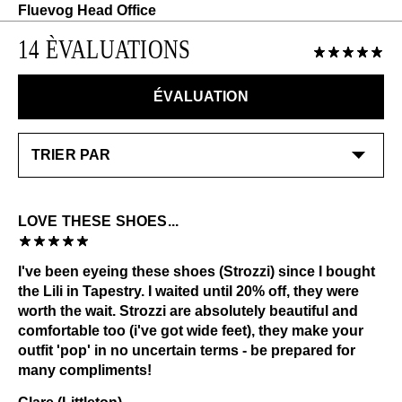
Frottement excessif
Humidité
EN SAVOIR PLUS
14 ÈVALUATIONS
Alcool et autres solvants
Exposition prolongée aux rayons UV
ÉVALUATION
Consultez notre page
Entretien
pour obtenir des
informations générales sur l'entretien.
LOVE THESE SHOES...
I've been eyeing these shoes (Strozzi) since I bought
the Lili in Tapestry. I waited until 20% off, they were
worth the wait. Strozzi are absolutely beautiful and
comfortable too (i've got wide feet), they make your
outfit 'pop' in no uncertain terms - be prepared for
many compliments!