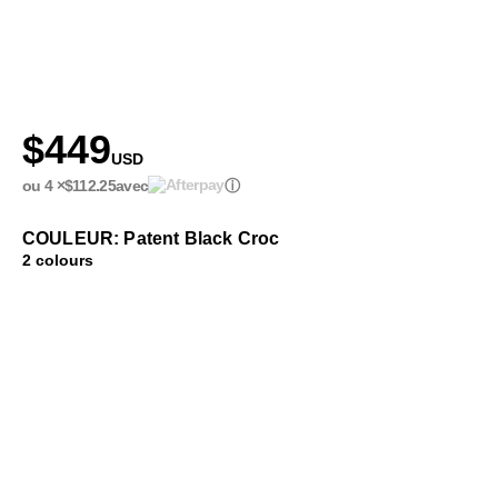
$449
USD
ou 4 ×
$112.25
avec
ⓘ
COULEUR: Patent Black Croc
2 colours