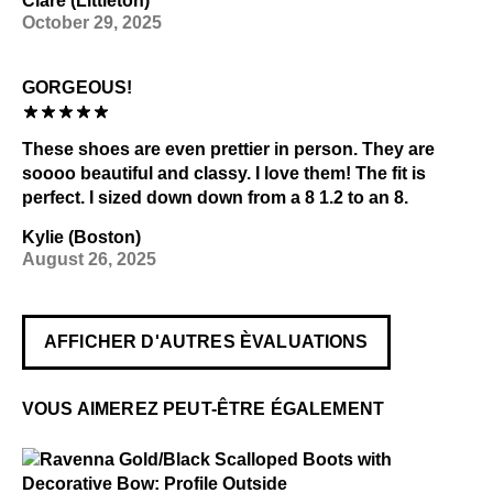
Clare (Littleton)
October 29, 2025
GORGEOUS!
These shoes are even prettier in person. They are
soooo beautiful and classy. I love them! The fit is
perfect. I sized down down from a 8 1.2 to an 8.
Kylie (Boston)
August 26, 2025
AFFICHER D'AUTRES ÈVALUATIONS
VOUS AIMEREZ PEUT-ÊTRE ÉGALEMENT
$5