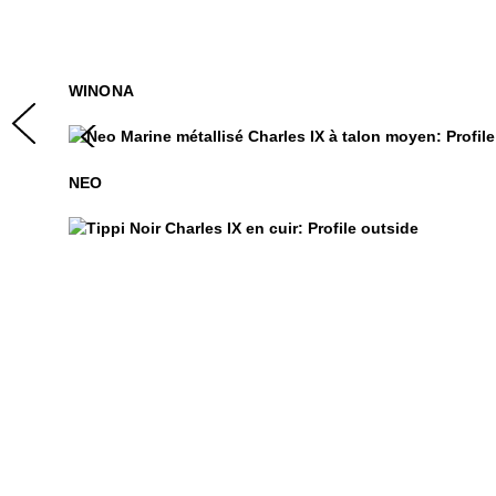
WINONA
Neo
$449
NEO
Tippi
$459