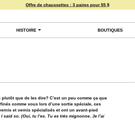
Offre de chaussettes :
3 paires pour 55 $
HISTOIRE
BOUTIQUES
miner de plus près
 plutôt que de les dire? C’est un peu comme ça que
raffinés comme vous lors d’une sortie spéciale, ces
ernis et vernis spécialisés et ont un avant-pied
I said so. (Oui, tu l’es. Tu es très mignonne. Je l’ai