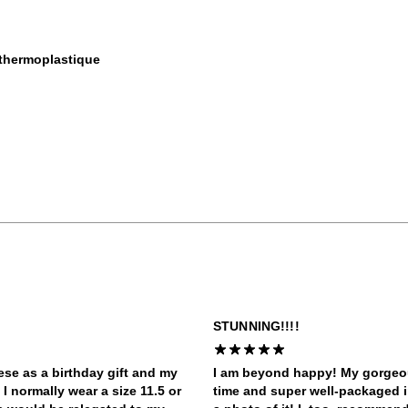
 thermoplastique
STUNNING!!!!
ese as a birthday gift and my
I am beyond happy! My gorgeous
I normally wear a size 11.5 or
time and super well-packaged i