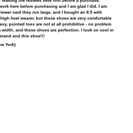
d reading the reviews here first before a purchase.
motifs
work here before purchasing and I am glad I did. I am
Exposition prolongée aux rayons UV
viewer said they run large, and I bought an 8.5 with
 high heel wearer, but these shoes are very comfortable
Consultez notre page
Entretien
pour obtenir
sexy, pointed toes are not at all prohibitive - no problem
des informations générales sur l'entretien.
AA width, and these shoes are perfection. I look so cool in
brand and this shoe!!!
ew York)