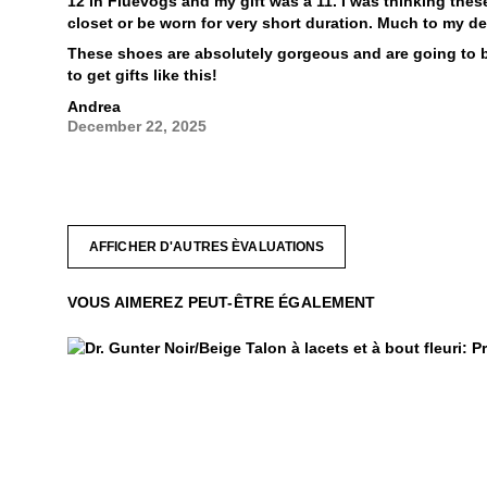
12 in Fluevogs and my gift was a 11. I was thinking the
closet or be worn for very short duration. Much to my deli
These shoes are absolutely gorgeous and are going to b
to get gifts like this!
Andrea
December 22, 2025
AFFICHER D'AUTRES ÈVALUATIONS
VOUS AIMEREZ PEUT-ÊTRE ÉGALEMENT
Dr. Gunter
$459