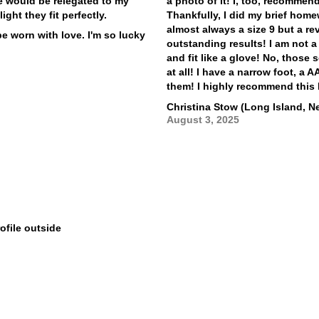
se would be relegated to my
a photo of it! I, too, recommen
ght they fit perfectly.
Thankfully, I did my brief home
almost always a size 9 but a re
e worn with love. I'm so lucky
outstanding results! I am not a
and fit like a glove! No, those 
at all! I have a narrow foot, a 
them! I highly recommend this 
Christina Stow (Long Island, N
August 3, 2025