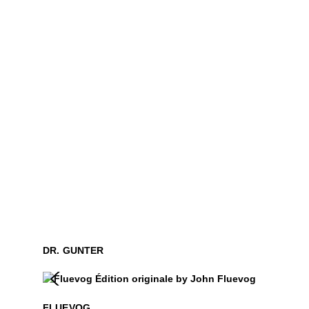
DR. GUNTER
Fluevog
$50
FLUEVOG