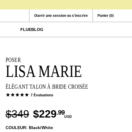
Ouvrir une session ou s'inscrire
Panier
(0)
FLUEBLOG
POSER
LISA MARIE
ÉLÉGANT TALON À BRIDE CROISÉE
7 Èvaluations
$349
$229
.99
USD
COULEUR: Black/White