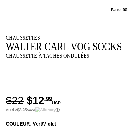
Skip to content
Panier
(0)
CHAUSSETTES
WALTER CARL VOG SOCKS
CHAUSSETTE À TACHES ONDULÉES
$22
$12
.99
USD
ou 4 ×
$3.25
avec
ⓘ
COULEUR: Vert/Violet