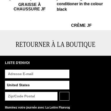
$15
Graisse à chaussure JF
GRAISSE À
CHAUSSURE JF
$15
Crème JF
$15
Cr
CRÈME JF
RETOURNER À LA BOUTIQUE
LISTE D'ENVOI
Illuminez votre journée avec La Lettre Fluevog