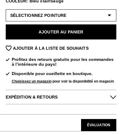
COULEUR: Bleu clair/Sauge
AJOUTER AU PANIER
AJOUTER À LA LISTE DE SOUHAITS
Profitez des retours gratuits pour les commandes
à l’intérieure du pays!
Disponible pour cueillette en boutique.
Choisissez un magasin
pour voir la disponibilité en magasin
EXPÉDITION & RETOURS
Profitez des retours gratuits pour toutes les
commandes aux États-Unis.
Veuillez noter que les articles en solde et en
ÉVALUATION
liquidation peuvent uniquement être