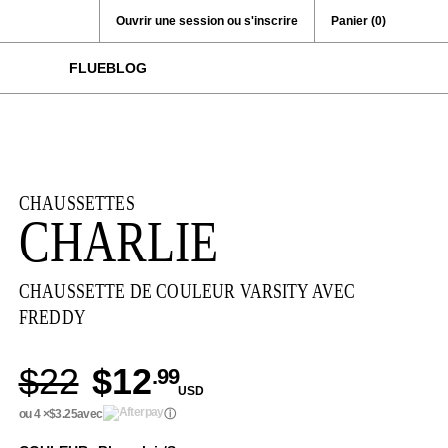
Ouvrir une session ou s'inscrire
Panier
(0)
FLUEBLOG
CHAUSSETTES
CHARLIE
CHAUSSETTE DE COULEUR VARSITY AVEC
FREDDY
$22
$12
.99
USD
ou 4 ×
$3.25
avec
ⓘ