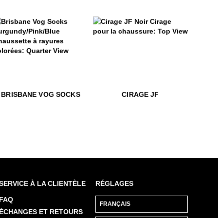
échangés ou retournés contre un crédit en
boutique. Les échanges ou les retours sont
possibles uniquement pour les articles
neufs dans les 14 jours suivant la date de
réception de l’achat.
$15
Cirage JF
risbane Vog Socks
EN SAVOIR PLUS
$22
Brisbane Vog Socks
$15
Cirage J
BRISBANE VOG SOCKS
CIRAGE JF
SERVICE À LA CLIENTÈLE
RÉGLAGES
FAQ
ÉCHANGES ET RETOURS