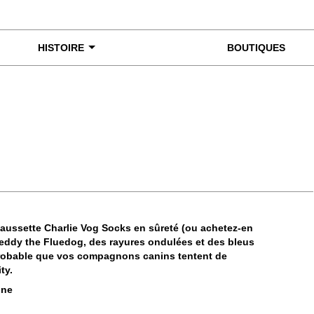
HISTOIRE
BOUTIQUES
miner de plus près
aussette Charlie Vog Socks en sûreté (ou achetez-en
reddy the Fluedog, des rayures ondulées et des bleus
ès probable que vos compagnons canins tentent de
ty.
nne