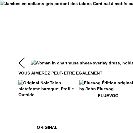
VOUS AIMEREZ PEUT-ÊTRE ÉGALEMENT
$50
Fluevog
FLUEVOG
$549
Original
$4
.99
$549
$469
Original
ORIGINAL