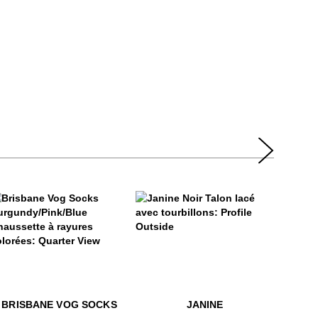
$469
Janine
risbane Vog Socks
99
ra
bycake
$799
$22
Babycake
Brisbane Vog Socks
$469
Janine
BRISBANE VOG SOCKS
JANINE